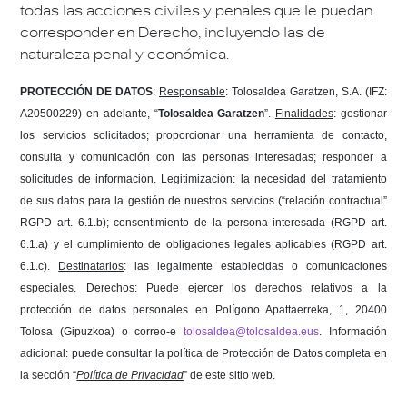
todas las acciones civiles y penales que le puedan
corresponder en Derecho, incluyendo las de
naturaleza penal y económica.
PROTECCIÓN DE DATOS
:
Responsable
: Tolosaldea Garatzen, S.A. (
IFZ:
A20500229) en adelante, “
Tolosaldea Garatzen
”.
Finalidades
: gestionar
los servicios solicitados; proporcionar una herramienta de contacto,
consulta y comunicación con las personas interesadas;
responder a
solicitudes de información.
Legitimización
:
la necesidad d
el tratamiento
de sus datos para la
gestión de nuestros servicios (“relación contractual”
RGPD art. 6.1.b);
consentimiento de la persona interesada
(RGPD art.
6.1.a)
y el
cumplimiento de obligaciones legales aplicables (RGPD art.
6.1.c).
Destinatarios
: las legalmente establecidas o comunicaciones
especiales.
Derechos
: Puede ejercer los derechos relativos a la
protección de datos personales en Polígono Apattaerreka, 1, 20400
Tolosa (Gipuzkoa) o correo-e
tolosaldea@tolosaldea.eus
. Información
adicional: puede consultar la política de Protección de Datos completa en
la sección “
Política de Privacidad
” de este sitio web.