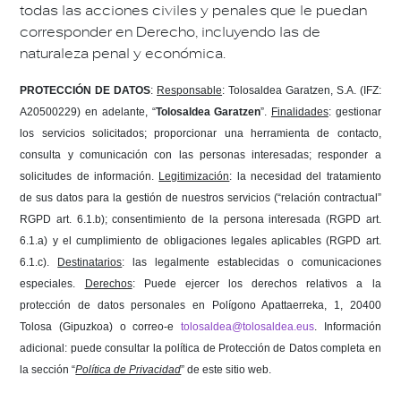
todas las acciones civiles y penales que le puedan
corresponder en Derecho, incluyendo las de
naturaleza penal y económica.
PROTECCIÓN DE DATOS
:
Responsable
: Tolosaldea Garatzen, S.A. (
IFZ:
A20500229) en adelante, “
Tolosaldea Garatzen
”.
Finalidades
: gestionar
los servicios solicitados; proporcionar una herramienta de contacto,
consulta y comunicación con las personas interesadas;
responder a
solicitudes de información.
Legitimización
:
la necesidad d
el tratamiento
de sus datos para la
gestión de nuestros servicios (“relación contractual”
RGPD art. 6.1.b);
consentimiento de la persona interesada
(RGPD art.
6.1.a)
y el
cumplimiento de obligaciones legales aplicables (RGPD art.
6.1.c).
Destinatarios
: las legalmente establecidas o comunicaciones
especiales.
Derechos
: Puede ejercer los derechos relativos a la
protección de datos personales en Polígono Apattaerreka, 1, 20400
Tolosa (Gipuzkoa) o correo-e
tolosaldea@tolosaldea.eus
. Información
adicional: puede consultar la política de Protección de Datos completa en
la sección “
Política de Privacidad
” de este sitio web.