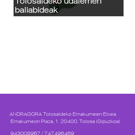
Tolosaldeko udalerrien
baliabideak
ANDRAGORA Tolosaldeko Emakumeen Etxea.
Emakumeon Plaza, 1. 20400, Tolosa (Gipuzkoa)
943008967
/
747496469