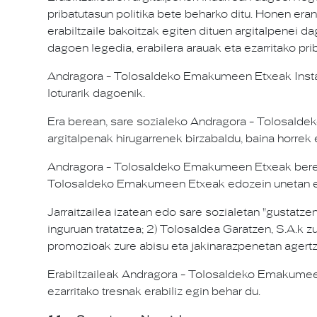
pribatutasun politika bete beharko ditu. Honen eran
erabiltzaile bakoitzak egiten dituen argitalpenei d
dagoen legedia, erabilera arauak eta ezarritako pri
Andragora - Tolosaldeko Emakumeen Etxeak Instagram
loturarik dagoenik.
Era berean, sare sozialeko Andragora - Tolosaldek
argitalpenak hirugarrenek birzabaldu, baina horrek 
Andragora - Tolosaldeko Emakumeen Etxeak beretza
Tolosaldeko Emakumeen Etxeak edozein unetan eta a
Jarraitzailea izatean edo sare sozialetan "gustatze
inguruan tratatzea; 2) Tolosaldea Garatzen, S.A.k z
promozioak zure abisu eta jakinarazpenetan agertz
Erabiltzaileak Andragora - Tolosaldeko Emakumeen Et
ezarritako tresnak erabiliz egin behar du.