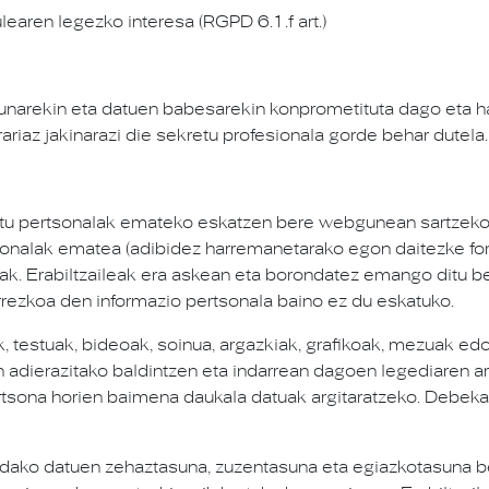
earen legezko interesa (RGPD 6.1.f art.)
asunarekin eta datuen babesarekin konprometituta dago eta 
ariaz jakinarazi die sekretu profesionala gorde behar dutela.
 datu pertsonalak emateko eskatzen bere webgunean sartzeko;
tsonalak ematea (adibidez harremanetarako egon daitezke for
uak. Erabiltzaileak era askean eta borondatez emango ditu b
rrezkoa den informazio pertsonala baino ez du eskatuko.
testuak, bideoak, soinua, argazkiak, grafikoak, mezuak edo 
n adierazitako baldintzen eta indarrean dagoen legediaren a
ertsona horien baimena daukala datuak argitaratzeko. Debek
andako datuen zehaztasuna, zuzentasuna eta egiazkotasuna b