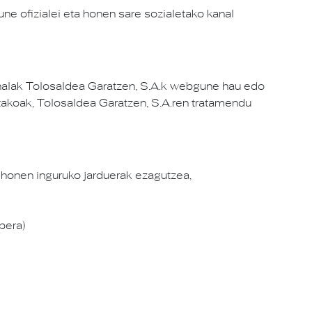
 ofizialei eta honen sare sozialetako kanal
sonalak Tolosaldea Garatzen, S.A.k webgune hau edo
tutakoak, Tolosaldea Garatzen, S.A.ren tratamendu
honen inguruko jarduerak ezagutzea,
bera)