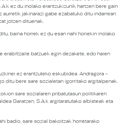
.A.k ez du inolako erantzukizunik hartzen bere gain
z aurretik jakinarazi gabe ezabatuko ditu indarrean
at jotzen dituenak.
tu, baina horrek ez du esan nahi horiekin inolako
 erabiltzaile batzuek egin dezakete, edo haien
zkinei ez erantzuteko eskubidea. Andragora -
ditu bere sare sozialetan igorritako argitalpenak.
gokion sare sozialaren pribatutasun politikaren
ldea Garatzen, S.A.k argitaratutako albisteak eta
hi badio, sare sozial bakoitzak horretarako