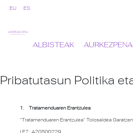
EU
ES
ALBISTEAK
AURKEZPENA
Pribatutasun Politika e
1. Tratamenduaren Erantzulea
“Tratamenduaren Erantzulea” Tolosaldea Garatzen,
I.F.Z.: A20500229