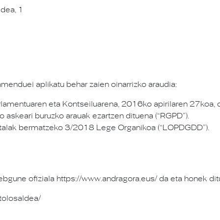
ldea, 1
amenduei aplikatu behar zaien oinarrizko araudia:
mentuaren eta Kontseiluarena, 2016ko apirilaren 27koa, 
io askeari buruzko arauak ezartzen dituena (“RGPD”).
italak bermatzeko 3/2018 Lege Organikoa (“LOPDGDD”).
ne ofiziala https://www.andragora.eus/ da eta honek ditue
tolosaldea/