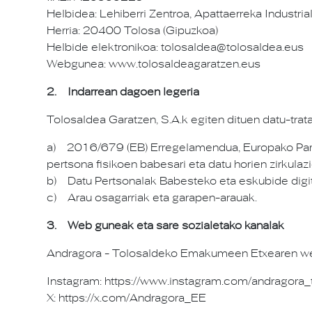
Helbidea: Lehiberri Zentroa, Apattaerreka Industria
Herria: 20400 Tolosa (Gipuzkoa)
Helbide elektronikoa: tolosaldea@tolosaldea.eus
Webgunea: www.tolosaldeagaratzen.eus
2. Indarrean dagoen legeria
Tolosaldea Garatzen, S.A.k egiten dituen datu-trat
a) 2016/679 (EB) Erregelamendua, Europako Parla
pertsona fisikoen babesari eta datu horien zirkulaz
b) Datu Pertsonalak Babesteko eta eskubide dig
c) Arau osagarriak eta garapen-arauak.
3. Web guneak eta sare sozialetako kanalak
Andragora - Tolosaldeko Emakumeen Etxearen webgu
Instagram: https://www.instagram.com/andragora_
X: https://x.com/Andragora_EE