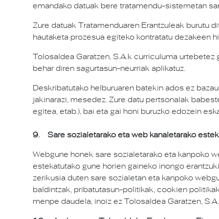
emandako datuak bere tratamendu-sistemetan sart
Zure datuak Tratamenduaren Erantzuleak burutu dit
hautaketa prozesua egiteko kontratatu dezakeen hi
Tolosaldea Garatzen, S.A.k curriculuma urtebetez g
behar diren sagurtasun-neurriak aplikatuz.
Deskribatutako helburuaren batekin ados ez bazaude
jakinarazi, mesedez. Zure datu pertsonalak babest
egitea, etab.), bai eta gai honi buruzko edozein e
9. Sare sozialetarako eta web kanaletarako este
Webgune honek sare sozialetarako eta kanpoko web
estekatutako gune horien gaineko inongo erantzuk
zerikusia duten sare sozialetan eta kanpoko webgun
baldintzak, pribatutasun-politikak, cookien politi
menpe daudela, inoiz ez Tolosaldea Garatzen, S.A