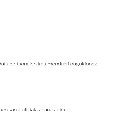
datu pertsonalen tratamenduari dagokionez
n kanal ofizialak hauek dira: