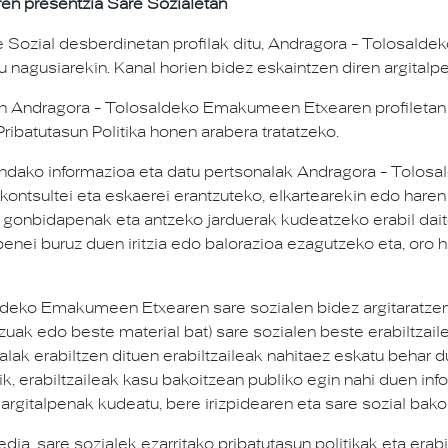
n presentzia Sare Sozialetan
ozial desberdinetan profilak ditu, Andragora - Tolosald
u nagusiarekin. Kanal horien bidez eskaintzen diren argitalpe
ekin Andragora - Tolosaldeko Emakumeen Etxearen profiletan
ribatutasun Politika honen arabera tratatzeko.
andako informazioa eta datu pertsonalak Andragora - Tolos
 kontsultei eta eskaerei erantzuteko, elkartearekin edo haren
 gonbidapenak eta antzeko jarduerak kudeatzeko erabil daite
ei buruz duen iritzia edo balorazioa ezagutzeko eta, oro ha
saldeko Emakumeen Etxearen sare sozialen bidez argitaratzen
ezuak edo beste material bat) sare sozialen beste erabiltzai
lak erabiltzen dituen erabiltzaileak nahitaez eskatu behar d
tik, erabiltzaileak kasu bakoitzean publiko egin nahi duen i
rgitalpenak kudeatu, bere irizpidearen eta sare sozial bakoi
dia, sare sozialek ezarritako pribatutasun politikak eta era