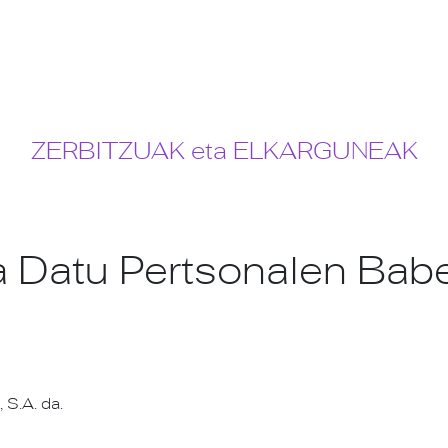
ZERBITZUAK eta ELKARGUNEAK
ta Datu Pertsonalen Bab
 S.A. da.