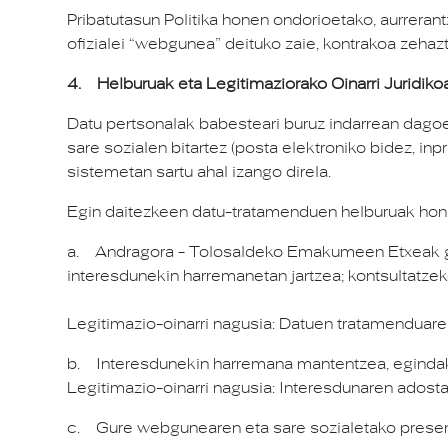
Pribatutasun Politika honen ondorioetako, aurrer
ofizialei “webgunea” deituko zaie, kontrakoa zehaz
4. Helburuak eta Legitimaziorako Oinarri Juridiko
Datu pertsonalak babesteari buruz indarrean dagoe
sare sozialen bitartez (posta elektroniko bidez, in
sistemetan sartu ahal izango direla.
Egin daitezkeen datu-tratamenduen helburuak hon
a. Andragora - Tolosaldeko Emakumeen Etxeak gar
interesdunekin harremanetan jartzea; kontsultatze
Legitimazio-oinarri nagusia: Datuen tratamenduare
b. Interesdunekin harremana mantentzea, egindak
Legitimazio-oinarri nagusia: Interesdunaren adosta
c. Gure webgunearen eta sare sozialetako present