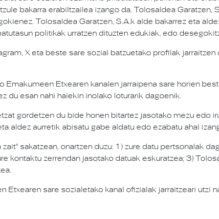
tzule bakarra erabiltzailea izango da. Tolosaldea Garatzen, S
agokienez. Tolosaldea Garatzen, S.A.k alde bakarrez eta alde
batutasun politikak urratzen dituzten edukiak, edo desegokitz
, X eta beste sare sozial batzuetako profilak jarraitzen di
o Emakumeen Etxearen kanalen jarraipena sare horien beste
ez du esan nahi haiekin inolako loturarik dagoenik.
t gordetzen du bide honen bitartez jasotako mezu edo iru
ldez aurretik abisatu gabe aldatu edo ezabatu ahal izango 
n zait" sakatzean, onartzen duzu: 1) zure datu pertsonalak da
ure kontaktu zerrendan jasotako datuak eskuratzea; 3) Tolosa
ea.
xearen sare sozialetako kanal ofizialak jarraitzeari utzi na