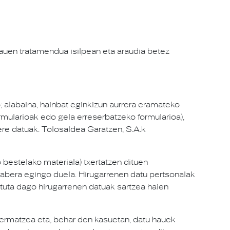
hauen tratamendua isilpean eta araudia betez
 alabaina, hainbat eginkizun aurrera eramateko
mularioak edo gela erreserbatzeko formularioa),
ere datuak. Tolosaldea Garatzen, S.A.k
bestelako materiala) txertatzen dituen
rabera egingo duela. Hirugarrenen datu pertsonalak
atuta dago hirugarrenen datuak sartzea haien
ermatzea eta, behar den kasuetan, datu hauek