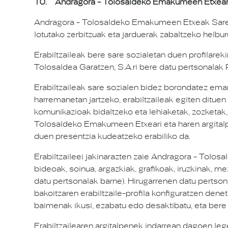
10. Andragora - Tolosaldeko Emakumeen Etxeare
Andragora - Tolosaldeko Emakumeen Etxeak Sare S
lotutako zerbitzuak eta jarduerak zabaltzeko helbur
Erabiltzaileak bere sare sozialetan duen profilar
Tolosaldea Garatzen, S.A.ri bere datu pertsonalak P
Erabiltzaileak sare sozialen bidez borondatez em
harremanetan jartzeko, erabiltzaileak egiten dituen
komunikazioak bidaltzeko eta lehiaketak, zozketak,
Tolosaldeko Emakumeen Etxeari eta haren argitalpen
duen presentzia kudeatzeko erabiliko da.
Erabiltzaileei jakinarazten zaie Andragora - Tolo
bideoak, soinua, argazkiak, grafikoak, iruzkinak, m
datu pertsonalak barne). Hirugarrenen datu pertsona
bakoitzaren erabiltzaile-profila konfiguratzen dene
baimenak ikusi, ezabatu edo desaktibatu, eta bere a
Erabiltzailearen argitalpenek indarrean dagoen lege