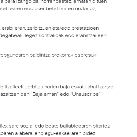
ea bera izango da, horrenbestez, ematen dituen
etetzearen edo oker betetzearen ondorioz,
erabileren, zerbitzuen eta/edo prestazioen
 bidegabeak, legez kontrakoak edo erabiltzaileen
 webgunearen baldintza orokorrak espresuki
ltzaileek zerbitzu horien baja eskatu ahal izango
n azaltzen den “Baja eman” edo “Unsuscribe”
iko, sare sozial edo beste baliabidearen bitartez
takoaren arabera, enplegu-eskaeraren bidez