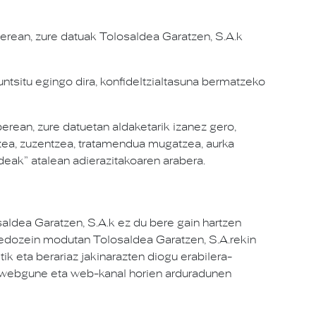
berean, zure datuak Tolosaldea Garatzen, S.A.k
ntsitu egingo dira, konfideltzialtasuna bermatzeko
erean, zure datuetan aldaketarik izanez gero,
zea, zuzentzea, tratamendua mugatzea, aurka
ideak” atalean adierazitakoaren arabera.
ldea Garatzen, S.A.k ez du bere gain hartzen
 edozein modutan Tolosaldea Garatzen, S.A.rekin
ik eta berariaz jakinarazten diogu erabilera-
eta webgune eta web-kanal horien arduradunen