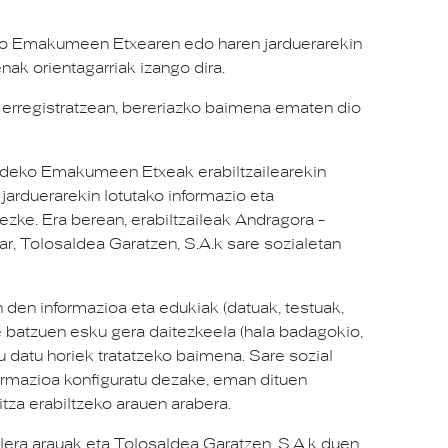
eko Emakumeen Etxearen edo haren jarduerarekin
nak orientagarriak izango dira.
 erregistratzean, bereriazko baimena ematen dio
aldeko Emakumeen Etxeak erabiltzailearekin
 jarduerarekin lotutako informazio eta
zke. Era berean, erabiltzaileak Andragora -
r, Tolosaldea Garatzen, S.A.k sare sozialetan
 den informazioa eta edukiak (datuak, testuak,
le batzuen esku gera daitezkeela (hala badagokio,
u datu horiek tratatzeko baimena. Sare sozial
nformazioa konfiguratu dezake, eman dituen
tza erabiltzeko arauen arabera.
bilera arauak eta Tolosaldea Garatzen, S.A.k duen