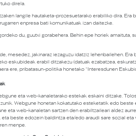
uko direla.
zaken langile hautaketa-prozesuetarako erabiliko dira. Era 
rugarren enpresa bati komunikatuak izan daitezke.
ordeko du, guutxi gorabehera. Behin epe horiek amaituta, su
, mesedez, jakinaraz iezaguzu idatziz lehenbailehen. Era b
eko eskubideak erabil ditzakezu (datuak ezabatzea, eskurat
skaera ere, pribatasun-politika honetako “Interesdunen Eskub
kak
gune eta web-kanaletarako estekak eskaini ditzake. Tolosa
izunik. Webgune honetan kokatutako esteketatik edo beste
e eta web-kanaletan sartzen den erabiltzaileari aldez aurret
kak eta beste edozein baldintza eta/edo araudi sare sozial 
.ren menpe.