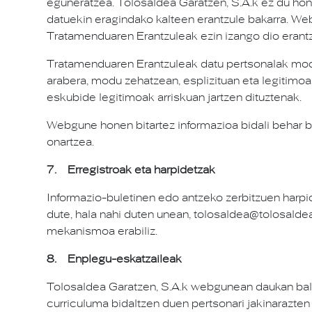
eguneratzea. Tolosaldea Garatzen, S.A.k ez du hone
datuekin eragindako kalteen erantzule bakarra. W
Tratamenduaren Erantzuleak ezin izango dio erantzu
Tratamenduaren Erantzuleak datu pertsonalak modu
arabera, modu zehatzean, esplizituan eta legitimoan
eskubide legitimoak arriskuan jartzen dituztenak.
Webgune honen bitartez informazioa bidali behar b
onartzea.
7. Erregistroak eta harpidetzak
Informazio-buletinen edo antzeko zerbitzuen harpi
dute, hala nahi duten unean, tolosaldea@tolosalde
mekanismoa erabiliz.
8. Enplegu-eskatzaileak
Tolosaldea Garatzen, S.A.k webgunean daukan baliab
curriculuma bidaltzen duen pertsonari jakinarazten