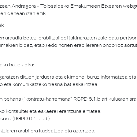
antzean Andragora - Tolosaldeko Emakumeen Etxearen webgune
ten denean izan ezik.
ak
n araudia betez, erabiltzaileei jakinarazten zaie datu pert
primakien bidez, etab.) edo horien erabileraren ondorioz sor
ako hauek dira:
atzen dituen jarduera eta ekimenei buruz informatzea eta 
ko eta komunikatzeko tresna bat eskaintzea.
n beharra (“kontratu-harremana” RGPD 6.1.b artikuluaren ara
o kontsultei eta eskaerei erantzuna ematea.
suna (RGPD 6.1.a art.)
ziaren arabilera kudeatzea eta aztertzea.