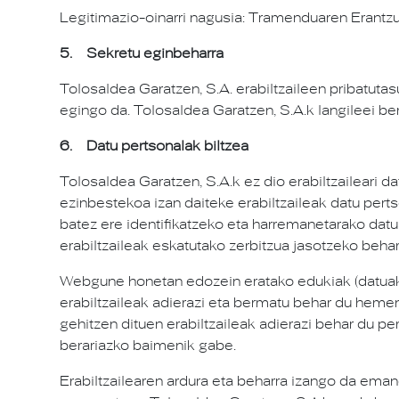
Legitimazio-oinarri nagusia: Tramenduaren Erantzul
5. Sekretu eginbeharra
Tolosaldea Garatzen, S.A. erabiltzaileen pribatut
egingo da. Tolosaldea Garatzen, S.A.k langileei ber
6. Datu pertsonalak biltzea
Tolosaldea Garatzen, S.A.k ez dio erabiltzaileari
ezinbestekoa izan daiteke erabiltzaileak datu per
batez ere identifikatzeko eta harremanetarako dat
erabiltzaileak eskatutako zerbitzua jasotzeko beha
Webgune honetan edozein eratako edukiak (datuak, 
erabiltzaileak adierazi eta bermatu behar du heme
gehitzen dituen erabiltzaileak adierazi behar du p
berariazko baimenik gabe.
Erabiltzailearen ardura eta beharra izango da em