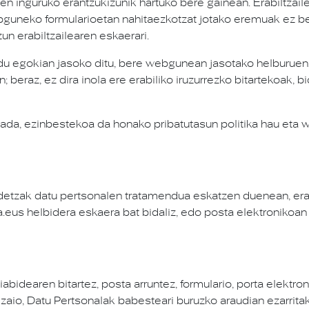
n inguruko erantzukizunik hartuko bere gainean. Erabiltzail
ebguneko formularioetan nahitaezkotzat jotako eremuak ez b
n erabiltzailearen eskaerari.
 egokian jasoko ditu, bere webgunean jasotako helburuen, 
; beraz, ez dira inola ere erabiliko iruzurrezko bitartekoak,
ada, ezinbestekoa da honako pribatutasun politika hau eta
detzak datu pertsonalen tratamendua eskatzen duenean, erabi
a.eus helbidera eskaera bat bidaliz, edo posta elektronikoa
idearen bitartez, posta arruntez, formulario, porta elektron
 zaio, Datu Pertsonalak babesteari buruzko araudian ezarri