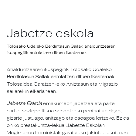
Jabetze eskola
Tolosako Udaleko Berdintasun Sailak ahalduntzearen
ikuspegitik antolatzen dituen ikastaroak
Ahalduntzearen ikuspegitik Tolosako Udaleko
Berdintasun Sailak antolatzen dituen ikastaroak.
Tolosaldea Garatzen-eko Aniztasun eta Migrazio
sailarekin elkarlanean.
Jabetze Eskola
emakumeon jabetzea eta parte
hartze soziopolitikoa sendotzeko pentsatuta dago,
gizarte justuago, anitzago eta osoagoa lortzeko. Ez da
ohiko prestakuntza-lekua: Jabetze Eskolan,
Mugimendu Feministak garatutako jakintza-ekoizpen