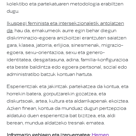
kolektibo eta partekatuaren metodologia erabiltzen
dugu.
Ikuspegi feminista eta intersekzionaletik antolatzen
da
; hau da, emakumeok aurre egin behar diegun
diskriminazio-egoera anizkoitzei erantzuten saiatzen
gara, klasea, jatorria, erlijioa, sinesmenak, migrazio-
egoera, sexu-orientazioa, sexu eta genero-
identitatea, desgaitasuna, adina, familia-konfigurazioa
eta beste baldintza edo egoera pertsonal, sozial edo
administratibo batzuk kontuan hartuta.
Esperientziak eta jakintzak partekatzea da kontua, eta
horrekin batera, gorputzarekin gozatzea, eta
diskurtsoak, artea, kultura eta aldarrikapenak ekoiztea.
Azken finean, kontua da munduaz dugun pertzepzioa
aldatuko duen esperientzia bat bizitzea, eta, aldi
berean, mundua aldatzeko tresnak ematea.
Informazio gehiago eta izen-ematea:
Hemen