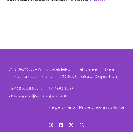
ANDRAGORA Tolosaldeko Emakumeen Etxea.
Emakumeon Plaza, 1. 20400, Tolosa (Gipuzkoa)
943008967
/
747496469
andragora@andragora.eus
Lege oharra
|
Pribatutasun politika
Instagram
Facebook
Twitter
Bilatu orrian